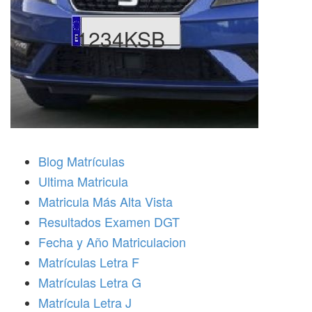
1234KSB
Blog Matrículas
Ultima Matricula
Matricula Más Alta Vista
Resultados Examen DGT
Fecha y Año Matriculacion
Matrículas Letra F
Matrículas Letra G
Matrícula Letra J