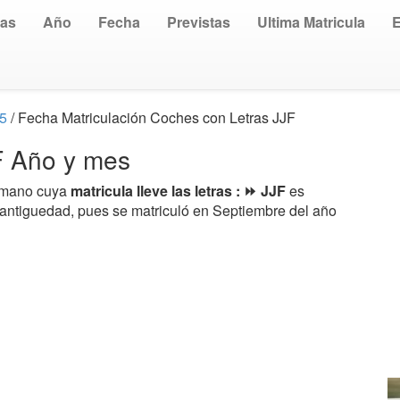
uas
Año
Fecha
Previstas
Ultima Matricula
15
/ Fecha Matriculación Coches con Letras JJF
JF Año y mes
a mano cuya
matricula lleve las letras : ⏩ JJF
es
 antiguedad, pues se matriculó en Septiembre del año