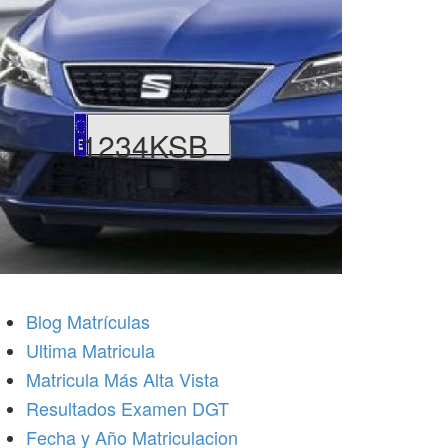
1234KSB
Blog Matrículas
Ultima Matricula
Matricula Más Alta Vista
Resultados Examen DGT
Fecha y Año Matriculacion