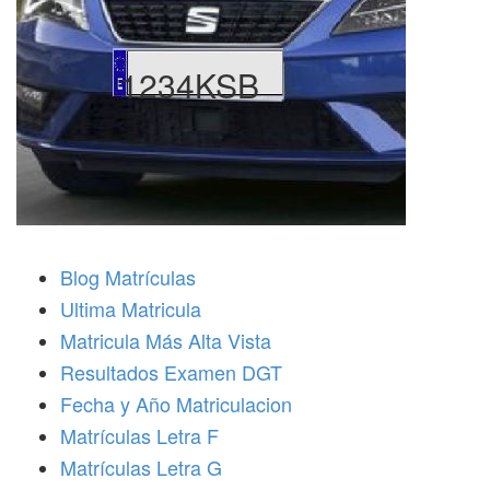
1234KSB
Blog Matrículas
Ultima Matricula
Matricula Más Alta Vista
Resultados Examen DGT
Fecha y Año Matriculacion
Matrículas Letra F
Matrículas Letra G