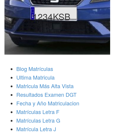
1234KSB
Blog Matrículas
Ultima Matricula
Matricula Más Alta Vista
Resultados Examen DGT
Fecha y Año Matriculacion
Matrículas Letra F
Matrículas Letra G
Matrícula Letra J