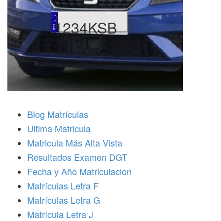
1234KSB
Blog Matrículas
Ultima Matricula
Matricula Más Alta Vista
Resultados Examen DGT
Fecha y Año Matriculacion
Matrículas Letra F
Matrículas Letra G
Matrícula Letra J