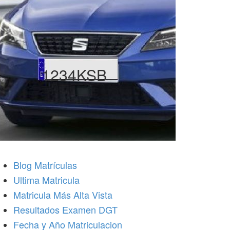
1234KSB
Blog Matrículas
Ultima Matricula
Matricula Más Alta Vista
Resultados Examen DGT
Fecha y Año Matriculacion