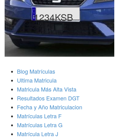
1234KSB
Blog Matrículas
Ultima Matricula
Matricula Más Alta Vista
Resultados Examen DGT
Fecha y Año Matriculacion
Matrículas Letra F
Matrículas Letra G
Matrícula Letra J