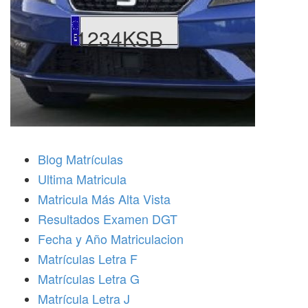
1234KSB
Blog Matrículas
Ultima Matricula
Matricula Más Alta Vista
Resultados Examen DGT
Fecha y Año Matriculacion
Matrículas Letra F
Matrículas Letra G
Matrícula Letra J