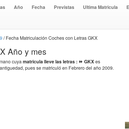
uas
Año
Fecha
Previstas
Ultima Matricula
09
/ Fecha Matriculación Coches con Letras GKX
GKX Año y mes
a mano cuya
matricula lleve las letras : ⏩ GKX
es
 antiguedad, pues se matriculó en Febrero del año 2009.