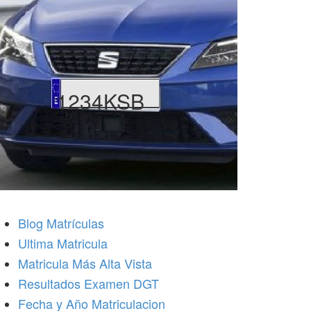
1234KSB
Blog Matrículas
Ultima Matricula
Matricula Más Alta Vista
Resultados Examen DGT
Fecha y Año Matriculacion