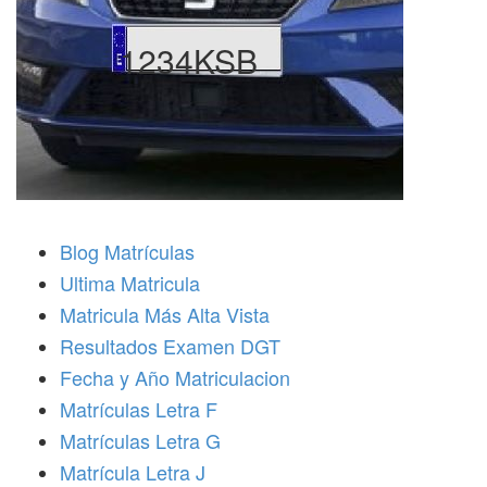
1234KSB
Blog Matrículas
Ultima Matricula
Matricula Más Alta Vista
Resultados Examen DGT
Fecha y Año Matriculacion
Matrículas Letra F
Matrículas Letra G
Matrícula Letra J