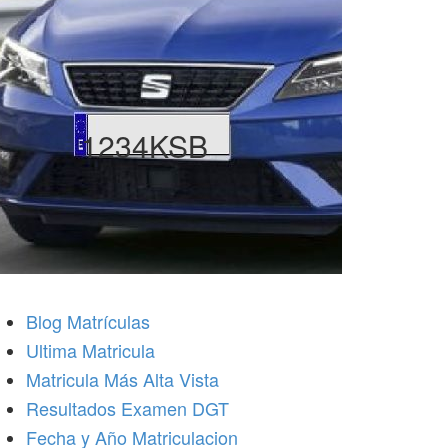
1234KSB
Blog Matrículas
Ultima Matricula
Matricula Más Alta Vista
Resultados Examen DGT
Fecha y Año Matriculacion