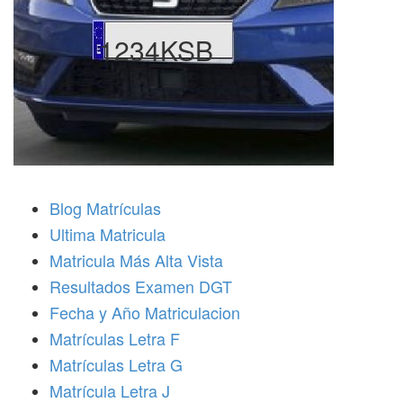
1234KSB
Blog Matrículas
Ultima Matricula
Matricula Más Alta Vista
Resultados Examen DGT
Fecha y Año Matriculacion
Matrículas Letra F
Matrículas Letra G
Matrícula Letra J