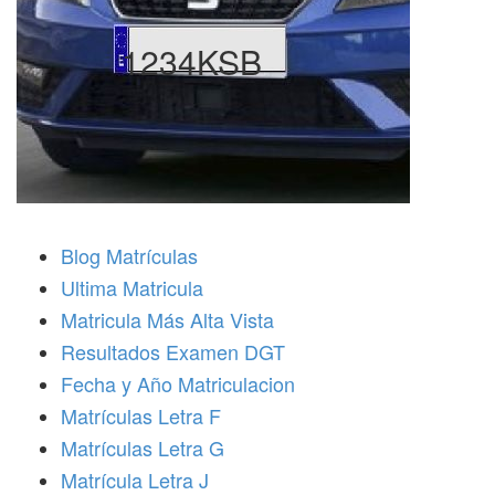
1234KSB
Blog Matrículas
Ultima Matricula
Matricula Más Alta Vista
Resultados Examen DGT
Fecha y Año Matriculacion
Matrículas Letra F
Matrículas Letra G
Matrícula Letra J