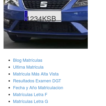
1234KSB
Blog Matrículas
Ultima Matricula
Matricula Más Alta Vista
Resultados Examen DGT
Fecha y Año Matriculacion
Matrículas Letra F
Matrículas Letra G