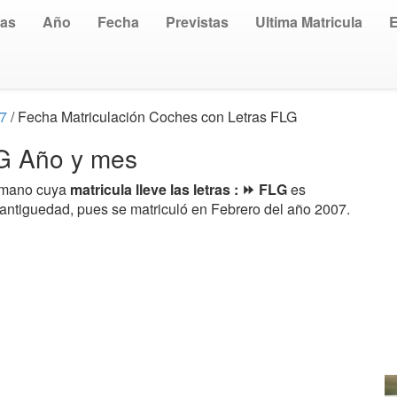
uas
Año
Fecha
Previstas
Ultima Matricula
07
/ Fecha Matriculación Coches con Letras FLG
LG Año y mes
a mano cuya
matricula lleve las letras : ⏩ FLG
es
 antiguedad, pues se matriculó en Febrero del año 2007.