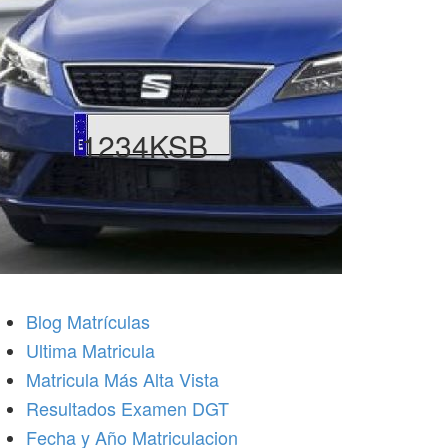
1234KSB
Blog Matrículas
Ultima Matricula
Matricula Más Alta Vista
Resultados Examen DGT
Fecha y Año Matriculacion