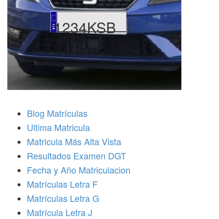
1234KSB
Blog Matrículas
Ultima Matricula
Matricula Más Alta Vista
Resultados Examen DGT
Fecha y Año Matriculacion
Matrículas Letra F
Matrículas Letra G
Matrícula Letra J