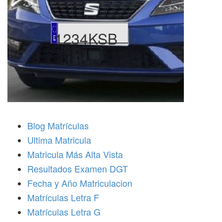
1234KSB
Blog Matrículas
Ultima Matricula
Matricula Más Alta Vista
Resultados Examen DGT
Fecha y Año Matriculacion
Matrículas Letra F
Matrículas Letra G