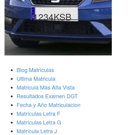
1234KSB
Blog Matrículas
Ultima Matricula
Matricula Más Alta Vista
Resultados Examen DGT
Fecha y Año Matriculacion
Matrículas Letra F
Matrículas Letra G
Matrícula Letra J