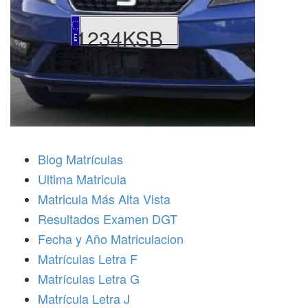
1234KSB
Blog Matrículas
Ultima Matricula
Matricula Más Alta Vista
Resultados Examen DGT
Fecha y Año Matriculacion
Matrículas Letra F
Matrículas Letra G
Matrícula Letra J