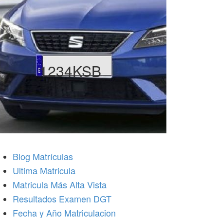
1234KSB
Blog Matrículas
Ultima Matricula
Matricula Más Alta Vista
Resultados Examen DGT
Fecha y Año Matriculacion