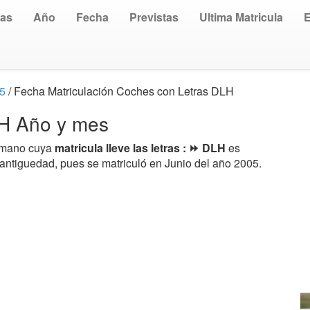
uas
Año
Fecha
Previstas
Ultima Matricula
05
/ Fecha Matriculación Coches con Letras DLH
LH Año y mes
a mano cuya
matricula lleve las letras : ⏩ DLH
es
 antiguedad, pues se matriculó en Junio del año 2005.