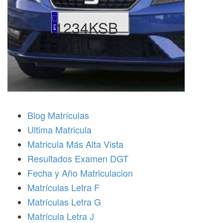
1234KSB
Blog Matrículas
Ultima Matricula
Matricula Más Alta Vista
Resultados Examen DGT
Fecha y Año Matriculacion
Matrículas Letra F
Matrículas Letra G
Matrícula Letra J