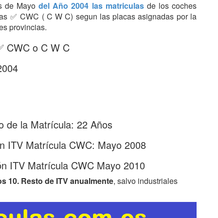
Mes de Mayo
del Año 2004 las matriculas
de los coches
etras ✅ CWC ( C W C) segun las placas asignadas por la
es provincias.
: ✅ CWC o C W C
2004
 de la Matrícula: 22 Años
ón ITV Matrícula CWC: Mayo 2008
ón ITV Matrícula CWC Mayo 2010
os 10. Resto de ITV anualmente
, salvo industriales