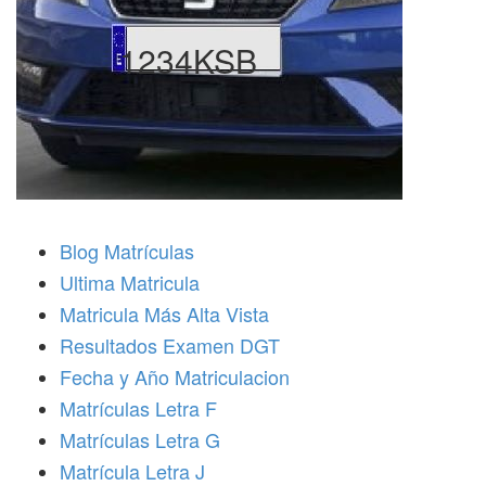
1234KSB
Blog Matrículas
Ultima Matricula
Matricula Más Alta Vista
Resultados Examen DGT
Fecha y Año Matriculacion
Matrículas Letra F
Matrículas Letra G
Matrícula Letra J