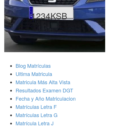
1234KSB
Blog Matrículas
Ultima Matricula
Matricula Más Alta Vista
Resultados Examen DGT
Fecha y Año Matriculacion
Matrículas Letra F
Matrículas Letra G
Matrícula Letra J