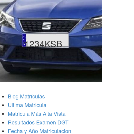
1234KSB
Blog Matrículas
Ultima Matricula
Matricula Más Alta Vista
Resultados Examen DGT
Fecha y Año Matriculacion