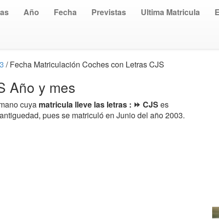
uas
Año
Fecha
Previstas
Ultima Matricula
03
/ Fecha Matriculación Coches con Letras CJS
JS Año y mes
a mano cuya
matricula lleve las letras : ⏩ CJS
es
 antiguedad, pues se matriculó en Junio del año 2003.