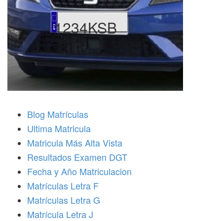
1234KSB
Blog Matrículas
Ultima Matricula
Matricula Más Alta Vista
Resultados Examen DGT
Fecha y Año Matriculacion
Matrículas Letra F
Matrículas Letra G
Matrícula Letra J