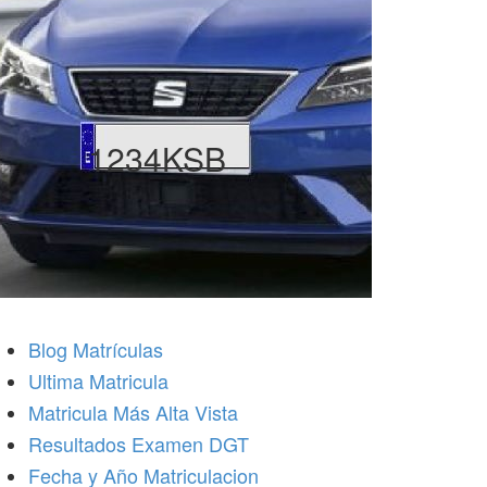
1234KSB
Blog Matrículas
Ultima Matricula
Matricula Más Alta Vista
Resultados Examen DGT
Fecha y Año Matriculacion