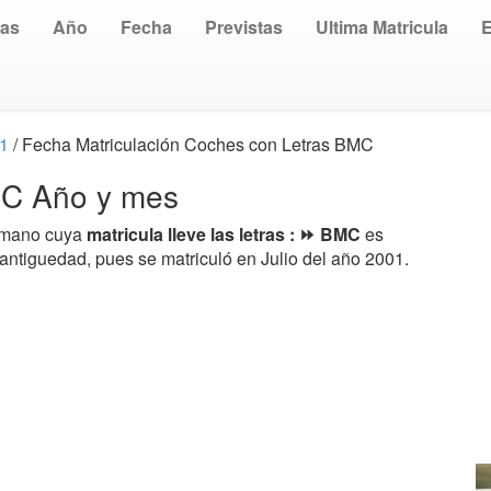
uas
Año
Fecha
Previstas
Ultima Matricula
01
/ Fecha Matriculación Coches con Letras BMC
BMC Año y mes
a mano cuya
matricula lleve las letras : ⏩ BMC
es
antiguedad, pues se matriculó en Julio del año 2001.