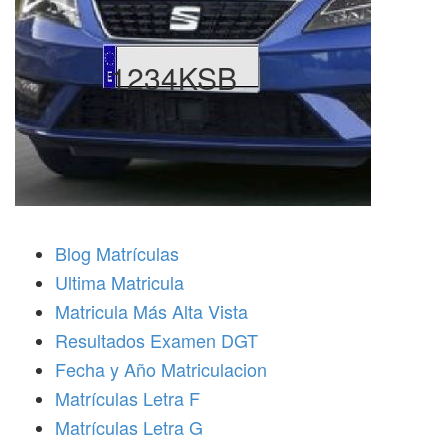
1234KSB
Blog Matrículas
Ultima Matricula
Matricula Más Alta Vista
Resultados Examen DGT
Fecha y Año Matriculacion
Matrículas Letra F
Matrículas Letra G