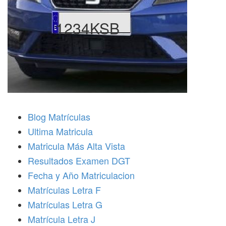
1234KSB
Blog Matrículas
Ultima Matricula
Matricula Más Alta Vista
Resultados Examen DGT
Fecha y Año Matriculacion
Matrículas Letra F
Matrículas Letra G
Matrícula Letra J