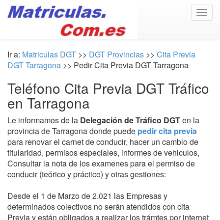
Togg
navig
Ir a:
Matriculas DGT
>>
DGT Provincias
>>
Cita Previa
DGT Tarragona
>> Pedir Cita Previa DGT Tarragona
Teléfono Cita Previa DGT Tráfico
en Tarragona
Le informamos de la
Delegación de Tráfico DGT
en la
provincia de Tarragona donde puede
pedir cita previa
para renovar el carnet de conducir, hacer un cambio de
titularidad, permisos especiales, informes de vehiculos,
Consultar la nota de los examenes para el permiso de
conducir (teórico y práctico) y otras gestiones:
Desde el 1 de Marzo de 2.021 las Empresas y
determinados colectivos no serán atendidos con cita
Previa y están obligados a realizar los trámtes por internet