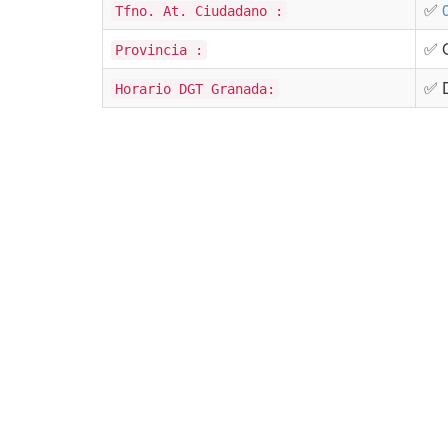
✅
Tfno. At. Ciudadano :
✅ 
Provincia :
✅ D
Horario DGT Granada: