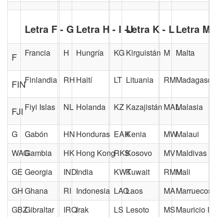
Letra F - G
Letra H - I -J
Letra K - L
Letra M
Francia
H
Hungría
KG
Kirguistán
M
Malta
F
Finlandia
RH
Haití
LT
Lituania
RM
Madagasca
FIN
Fiyi Islas
NL
Holanda
KZ
Kazajistán
MAL
Malasia
FJI
G
Gabón
HN
Honduras
EAK
Kenia
MW
Malaui
WAG
Gambia
HK
Hong Kong
RKS
Kosovo
MV
Maldivas
GE
Georgia
IND
India
KWT
Kuwait
RMM
Mali
GH
Ghana
RI
Indonesia
LAO
Laos
MA
Marruecos
GBZ
Gibraltar
IRQ
Irak
LS
Lesoto
MS
Mauricio Isl