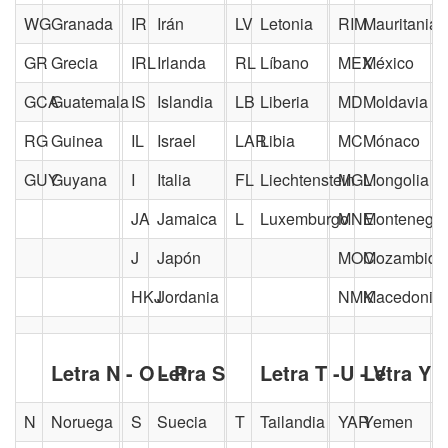
WG
Granada
IR
Irán
LV
Letonia
RIM
Mauritania
GR
Grecia
IRL
Irlanda
RL
Líbano
MEX
México
GCA
Guatemala
IS
Islandia
LB
Liberia
MD
Moldavia
RG
Guinea
IL
Israel
LAR
Libia
MC
Mónaco
GUY
Guyana
I
Italia
FL
Liechtenstein
MGL
Mongolia
JA
Jamaica
L
Luxemburgo
MNE
Montenegro
J
Japón
MOC
Mozambiqu
HKJ
Jordania
NMK
Macedonia 
Letra N - O - P
Letra S
Letra T -U - V
Letra Y -
N
Noruega
S
Suecia
T
Tailandia
YAR
Yemen