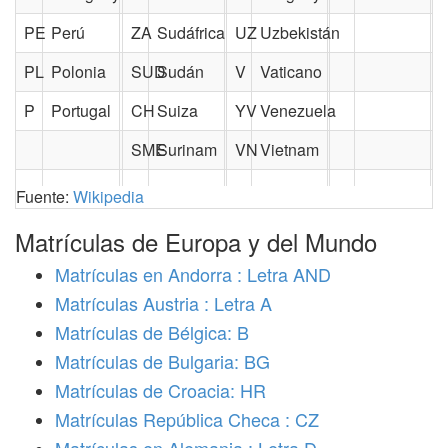
PE
Perú
ZA
Sudáfrica
UZ
Uzbekistán
PL
Polonia
SUD
Sudán
V
Vaticano
P
Portugal
CH
Suiza
YV
Venezuela
SME
Surinam
VN
Vietnam
Fuente:
Wikipedia
Matrículas de Europa y del Mundo
Matrículas en Andorra : Letra AND
Matrículas Austria : Letra A
Matrículas de Bélgica: B
Matrículas de Bulgaria: BG
Matrículas de Croacia: HR
Matrículas República Checa : CZ