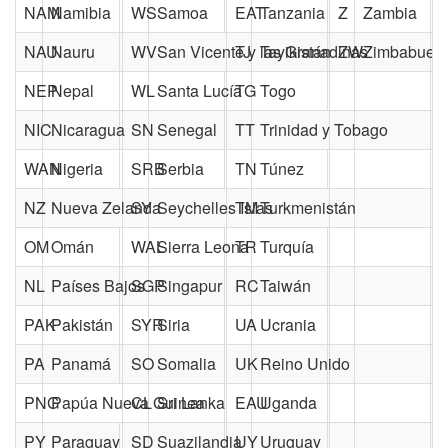
NAM
Namibia
WS
Samoa
EAT
Tanzania
Z
Zambia
NAU
Nauru
WV
San Vicente y las Granadinas
TJ
Tayikistán
ZW
Zimbabue
NEP
Nepal
WL
Santa Lucía
TG
Togo
NIC
Nicaragua
SN
Senegal
TT
Trinidad y Tobago
WAN
Nigeria
SRB
Serbia
TN
Túnez
NZ
Nueva Zelanda
SY
Seychelles Islas
TM
Turkmenistán
OM
Omán
WAL
Sierra Leona
TR
Turquía
NL
Países Bajos
SGP
Singapur
RC
Taiwán
PAK
Pakistán
SYR
Siria
UA
Ucrania
PA
Panamá
SO
Somalia
UK
Reino Unido
PNG
Papúa Nueva Guinea
CL
Sri Lanka
EAU
Uganda
PY
Paraguay
SD
Suazilandia
UY
Uruguay