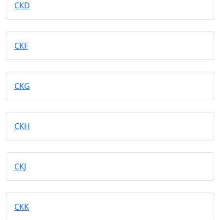
CKD
CKF
CKG
CKH
CKJ
CKK