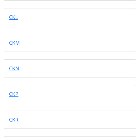
CKL
CKM
CKN
CKP
CKR