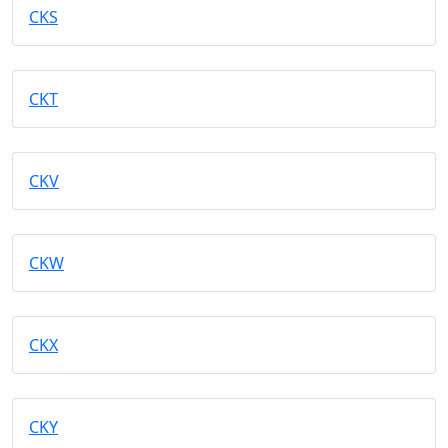
CKS
CKT
CKV
CKW
CKX
CKY