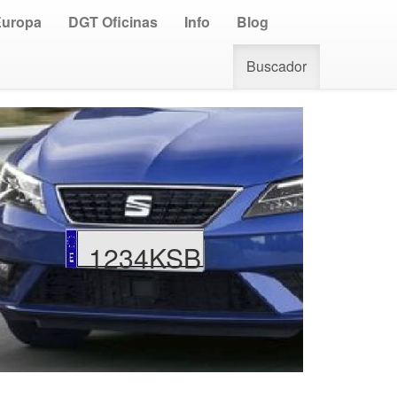
Europa
DGT Oficinas
Info
Blog
Buscador
1234KSB