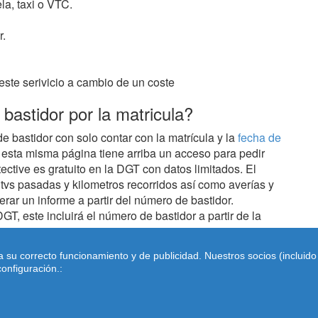
la, taxi o VTC.
r.
ste serivicio a cambio de un coste
bastidor por la matricula?
bastidor con solo contar con la matrícula y la
fecha de
n esta misma página tiene arriba un acceso para pedir
ective es gratuito en la DGT con datos limitados. El
itvs pasadas y kilometros recorridos así como averías y
erar un informe a partir del número de bastidor.
T, este incluirá el número de bastidor a partir de la
ra su correcto funcionamiento y de publicidad. Nuestros socios (inclui
onfiguración.:
al
|
Cookies
|
Condiciones de Uso
| Contactar: dimarinternet (a
matriculas.com.es
-Matriculas de coches