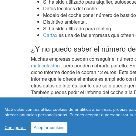
Si ha sido utilizado para alquiler, autoescue
Datos técnicos del coche.
Modelo del coche por el número de bastido
Distintivo ambiental.
Si ha sido utilizado para renting.
Carfax
es una de las empresas que ofreen e
¿Y no puedo saber el número de 
Muchas empresas pueden conseguir el número de 
matriculación
, pero pueden cobrarte por ello. E
dicho informe donde le cobran 12 euros. Este det
informe que le ofrece el enlace es ampliado con 
otros datos de interés, por lo que solo puede gen
También puedes pedir el informe del coche a la DG
matrícula.
Matriculas.com.es utiliza cookies de analítica anónimas, propias pa
ofrecer anuncios personalizados. Puedes aceptar o personalizar tu c
Copyright: 2026 |
Matriculas.com.es
| |
Aviso Leg
Configurar
Aceptar cookies