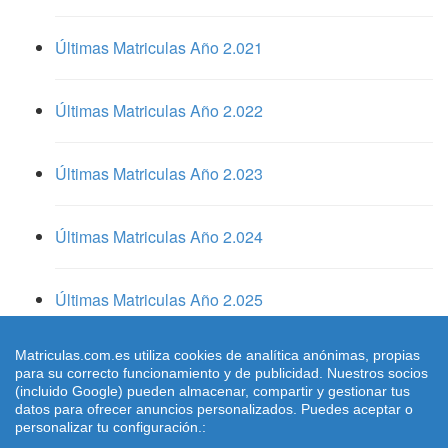
Últimas Matriculas Año 2.021
Últimas Matriculas Año 2.022
Últimas Matriculas Año 2.023
Últimas Matriculas Año 2.024
Últimas Matriculas Año 2.025
Matriculas.com.es utiliza cookies de analítica anónimas, propias
para su correcto funcionamiento y de publicidad. Nuestros socios
(incluido Google) pueden almacenar, compartir y gestionar tus
Copyright: 2026 |
Matriculas.com.es
| |
Aviso Legal
|
datos para ofrecer anuncios personalizados. Puedes aceptar o
Cookies
|
Condiciones de Uso
| Contactar: dimarinternet
personalizar tu configuración.: