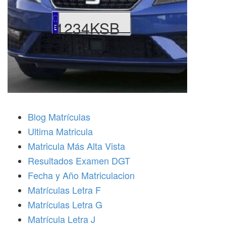
1234KSB
Blog Matrículas
Ultima Matricula
Matricula Más Alta Vista
Resultados Examen DGT
Fecha y Año Matriculacion
Matrículas Letra F
Matrículas Letra G
Matrícula Letra J